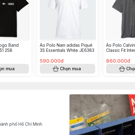
Logo Band
Áo Polo Nam adidas Piqué
Áo Polo Calvin
 51 258
3S Essentials White JE6383
Classic Fit Int
Grey 4L0180S
590.000đ
860.000đ
ọn mua
Chọn mua
Chọ
hành phố Hồ Chí Minh