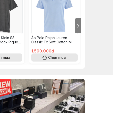
 Klein SS
Áo Polo Ralph Lauren
Áo Polo Ralph 
erlock Pique
Classic Fit Soft Cotton M
Custom Slim Fit
 001
Classic Blue 710974262001
Blue 710B1347
1.590.000đ
1.990.000đ
n mua
Chọn mua
Chọn