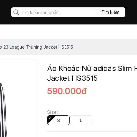
Tìm kiếm
ro 23 League Training Jacket HS3515
Áo Khoác Nữ adidas Slim Fi
Jacket HS3515
590.000đ
Size
:
S
L