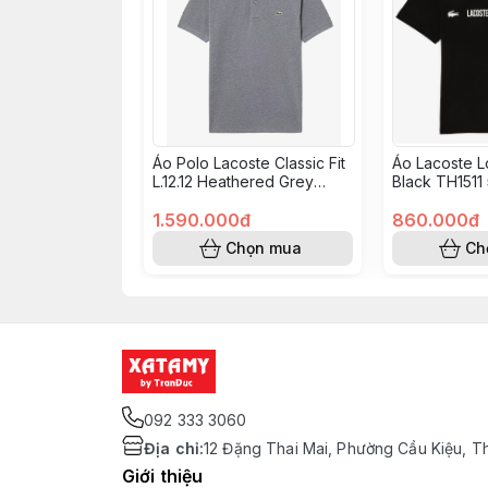
Áo Polo Lacoste Classic Fit
Áo Lacoste 
L.12.12 Heathered Grey
Black TH1511
L1264 51 5HI
1.590.000đ
860.000đ
Chọn mua
Ch
092 333 3060
Địa chỉ
:
12 Đặng Thai Mai, Phường Cầu Kiệu, T
Giới thiệu