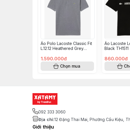
Áo Polo Lacoste Classic Fit
Áo Lacoste 
L.12.12 Heathered Grey
Black TH1511
L1264 51 5HI
1.590.000đ
860.000đ
Chọn mua
Ch
092 333 3060
Địa chỉ
:
12 Đặng Thai Mai, Phường Cầu Kiệu, T
Giới thiệu