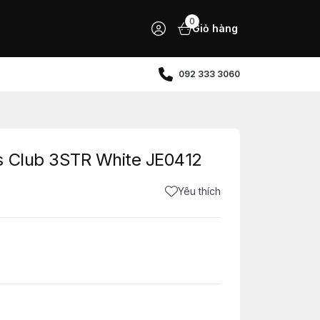
0
Giỏ hàng
092 333 3060
s Club 3STR White JE0412
Yêu thích