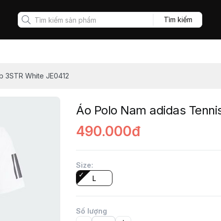
Tìm kiếm
ub 3STR White JE0412
Áo Polo Nam adidas Tenni
490.000đ
Size
:
L
Số lượng