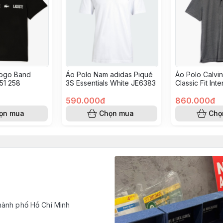
Logo Band
Áo Polo Nam adidas Piqué
Áo Polo Calvin
 51 258
3S Essentials White JE6383
Classic Fit Int
Grey 4L0180S
590.000đ
860.000đ
ọn mua
Chọn mua
Chọ
hành phố Hồ Chí Minh