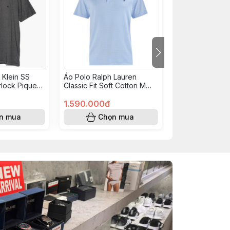
 Klein SS
Áo Polo Ralph Lauren
Áo Polo Ralph 
erlock Pique
Classic Fit Soft Cotton M
Custom Slim Fit
 001
Classic Blue 710974262001
Blue 710B1347
1.590.000đ
1.990.000đ
n mua
Chọn mua
Chọn