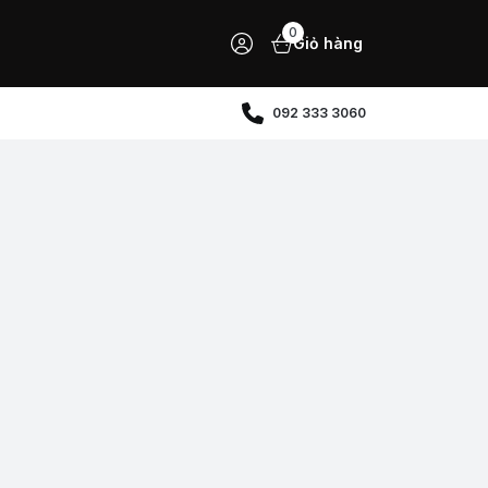
0
Giỏ hàng
092 333 3060