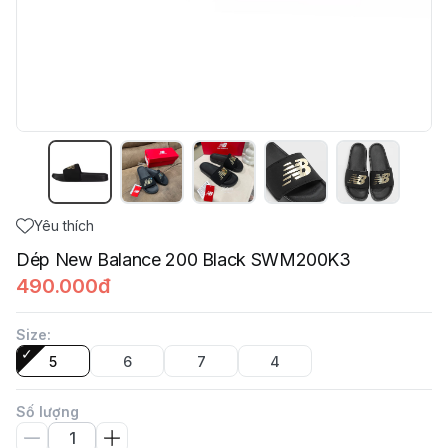
Yêu thích
Dép New Balance 200 Black SWM200K3
490.000đ
Size
:
5
6
7
4
Số lượng