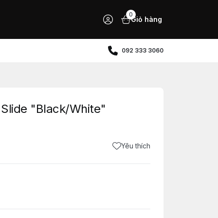
0
Giỏ hàng
092 333 3060
Slide "Black/White"
Yêu thích