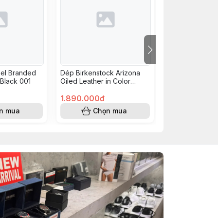
sel Branded
Dép Birkenstock Arizona
Dép Calvin Kle
 Black 001
Oiled Leather in Color
Black 001
Cognac 1028272
1.890.000đ
990.000đ
n mua
Chọn mua
Chọn