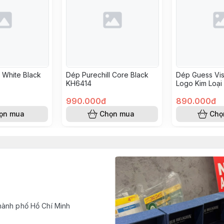
l White Black
Dép Purechill Core Black
Dép Guess Vi
KH6414
Logo Kim Loại
990.000đ
890.000đ
ọn mua
Chọn mua
Chọ
hành phố Hồ Chí Minh