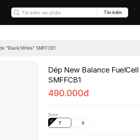
Tìm kiếm
ide "Black/White" SMFFCB1
Dép New Balance FuelCell 
SMFFCB1
490.000đ
Size
:
7
9