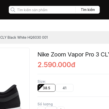
Tìm kiếm
 CLY Black White HQ6030 001
Nike Zoom Vapor Pro 3 CL
2.590.000đ
Size
:
38.5
41
Số lượng