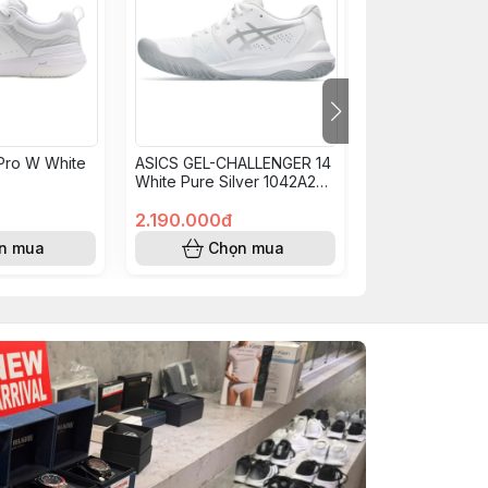
 Pro W White
ASICS GEL-CHALLENGER 14
ASICS GEL-DED
White Pure Silver 1042A231
Pickleball Whit
100
1041A409 103
2.190.000đ
1.890.000đ
n mua
Chọn mua
Chọn