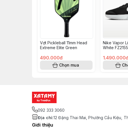
Vợt Pickleball 11mm Head
Nike Vapor L
Extreme Elite Green
White FZ2155
490.000đ
1.490.000
Chọn mua
Ch
092 333 3060
Địa chỉ
:
12 Đặng Thai Mai, Phường Cầu Kiệu, T
Giới thiệu