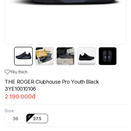
Yêu thích
THE ROGER Clubhouse Pro Youth Black
3YE10010106
2.190.000đ
Size
:
36
37.5