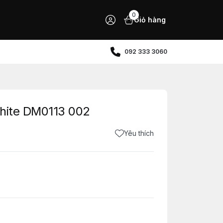
0
Giỏ hàng
092 333 3060
White DM0113 002
Yêu thích