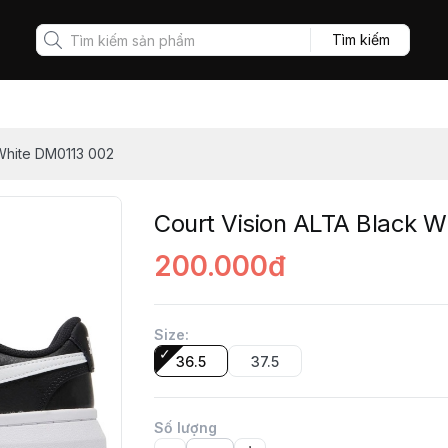
Tìm kiếm
 White DM0113 002
Court Vision ALTA Black 
200.000đ
Size
:
36.5
37.5
Số lượng