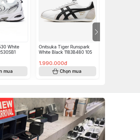
530 White
Onitsuka Tiger Runspark
VL Court Base 
R530SB1
White Black 1183B480 105
1.990.000đ
690.000đ
n mua
Chọn mua
Chọn