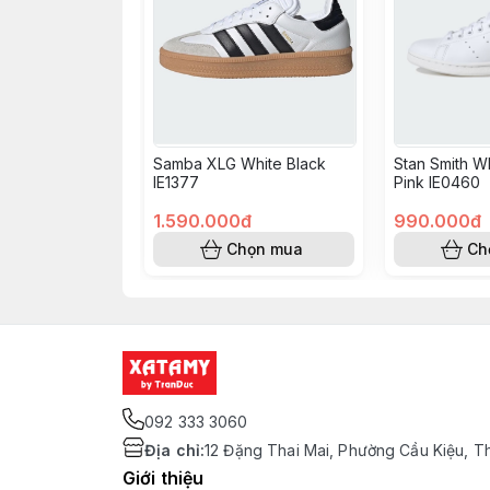
Samba XLG White Black
Stan Smith Wh
IE1377
Pink IE0460
1.590.000đ
990.000đ
Chọn mua
Ch
092 333 3060
Địa chỉ
:
12 Đặng Thai Mai, Phường Cầu Kiệu, T
Giới thiệu