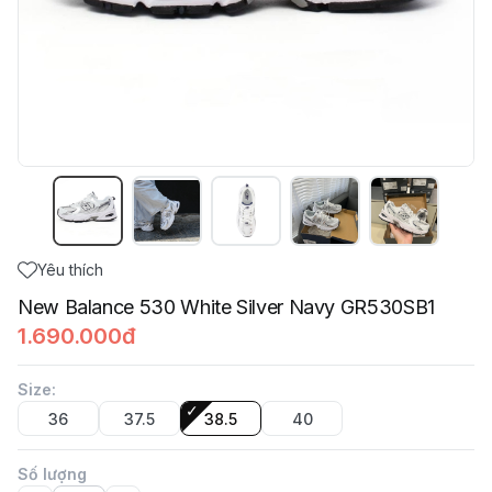
Yêu thích
New Balance 530 White Silver Navy GR530SB1
1.690.000đ
Size
:
36
37.5
38.5
40
Số lượng