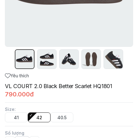
Yêu thích
VL COURT 2.0 Black Better Scarlet HQ1801
790.000đ
Size
:
41
42
40.5
Số lượng