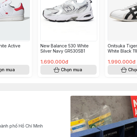
ite Active
New Balance 530 White
Onitsuka Tige
Silver Navy GR530SB1
White Black 1
1.690.000đ
1.990.000đ
ọn mua
Chọn mua
Chọ
hành phố Hồ Chí Minh