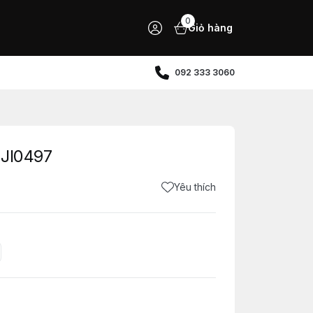
0
Giỏ hàng
092 333 3060
 JI0497
Yêu thích