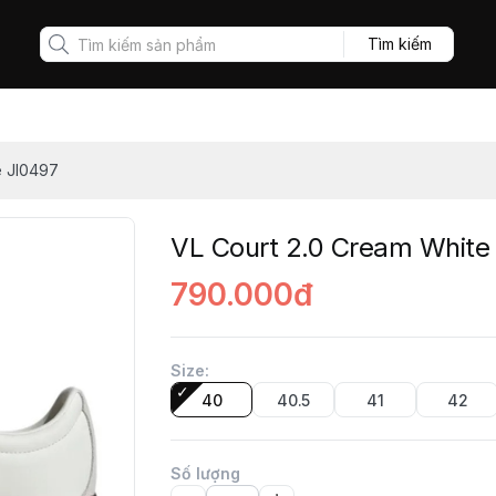
Tìm kiếm
e JI0497
VL Court 2.0 Cream White
790.000đ
Size
:
40
40.5
41
42
Số lượng