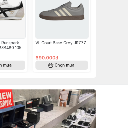
r Runspark
VL Court Base Grey JI1777
183B480 105
690.000đ
n mua
Chọn mua