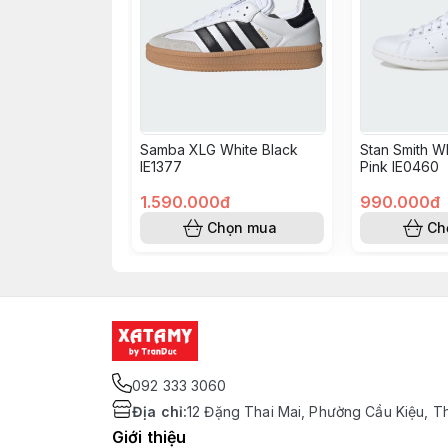
Samba XLG White Black
Stan Smith Wh
IE1377
Pink IE0460
1.590.000đ
990.000đ
Chọn mua
Ch
092 333 3060
Địa chỉ
:
12 Đặng Thai Mai, Phường Cầu Kiệu, T
Giới thiệu