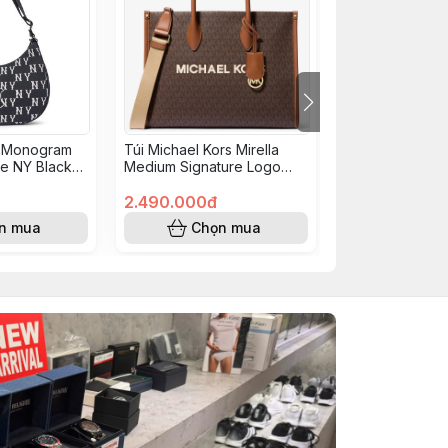
 Monogram
Túi Michael Kors Mirella
Ví móc khóa Vic
e NY Black
Medium Signature Logo
Secret Zip Coin
0BKS
Tote Bag Brown
Keychain Black
35R5G7ZT2B
2.490.000đ
390.000đ
n mua
Chọn mua
Chọn