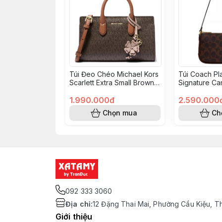
Túi Đeo Chéo Michael Kors
Túi Coach Pl
Scarlett Extra Small Brown
Signature Ca
32S6GETC2B
Bag 18 Bras
1.990.000đ
B4YDT
2.590.000
Chọn mua
Ch
092 333 3060
Địa chỉ
:
12 Đặng Thai Mai, Phường Cầu Kiệu, T
Giới thiệu