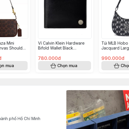
aza Mini
Ví Calvin Klein Hardware
Túi MLB Hobo
nvas Shoulder
Bifold Wallet Black
Jacquard Larg
s/Maple CCD38
4G1056G 001
3ABQL023N-5
đ
780.000đ
990.000đ
ọn mua
Chọn mua
Chọ
hành phố Hồ Chí Minh