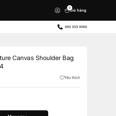
0
Giỏ hàng
092 333 3060
ature Canvas Shoulder Bag
N4
Yêu thích