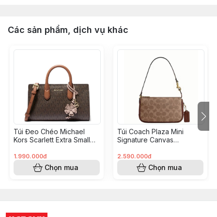
Các sản phẩm, dịch vụ khác
Túi Đeo Chéo Michael
Túi Coach Plaza Mini
Kors Scarlett Extra Small
Signature Canvas
Brown 32S6GETC2B
Shoulder Bag 18 Tan
Brown CCD38 B4/N4
1.990.000đ
2.590.000đ
Chọn mua
Chọn mua