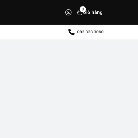
0
Giỏ hàng
092 333 3060