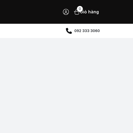
0
Giỏ hàng
092 333 3060