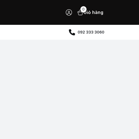
0
Giỏ hàng
092 333 3060