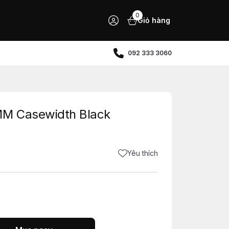
0
Giỏ hàng
092 333 3060
MM Casewidth Black
Yêu thích