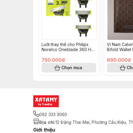
Lưỡi thay thế cho Philips
Ví Nam Calvi
Norelco Oneblade 360 Hộp
Bifold Wallet
3 QP430/80
4D1084G 02
750.000đ
690.000đ
Chọn mua
Ch
092 333 3060
Địa chỉ
:
12 Đặng Thai Mai, Phường Cầu Kiệu, T
Giới thiệu