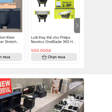
vin Klein
Lưỡi thay thế cho Philips
Lưỡi thay thế ch
er Stretch
Norelco OneBlade 360 Hộp
Norelco Onebla
k 4 Pack
2 QP420/80
Hộp 2 lưỡi QP2
500.000đ
500.000đ
n mua
Chọn mua
Chọn