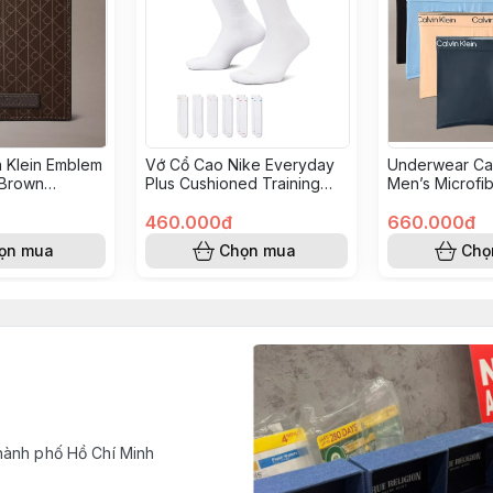
n Klein Emblem
Vớ Cổ Cao Nike Everyday
Underwear Cal
 Brown
Plus Cushioned Training
Men’s Microfib
2
Crew Socks - Multi-Colour
Low Rise Trun
6 Pairs White SX6897 941
460.000đ
NB4585 830
660.000đ
ọn mua
Chọn mua
Chọ
hành phố Hồ Chí Minh