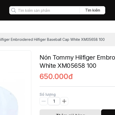
Tìm kiếm
lfiger Embroidered Hilfiger Baseball Cap White XM05658 100
Nón Tommy Hilfiger Embroi
White XM05658 100
650.000đ
Số lượng