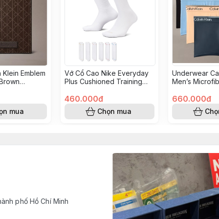
n Klein Emblem
Vớ Cổ Cao Nike Everyday
Underwear Cal
 Brown
Plus Cushioned Training
Men’s Microfib
2
Crew Socks - Multi-Colour
Low Rise Trun
6 Pairs White SX6897 941
460.000đ
NB4585 830
660.000đ
ọn mua
Chọn mua
Chọ
hành phố Hồ Chí Minh