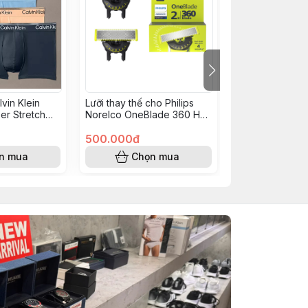
vin Klein
Lưỡi thay thế cho Philips
Lưỡi thay thế ch
er Stretch
Norelco OneBlade 360 Hộp
Norelco Onebla
k 4 Pack
2 QP420/80
Hộp 2 lưỡi QP2
500.000đ
500.000đ
n mua
Chọn mua
Chọn