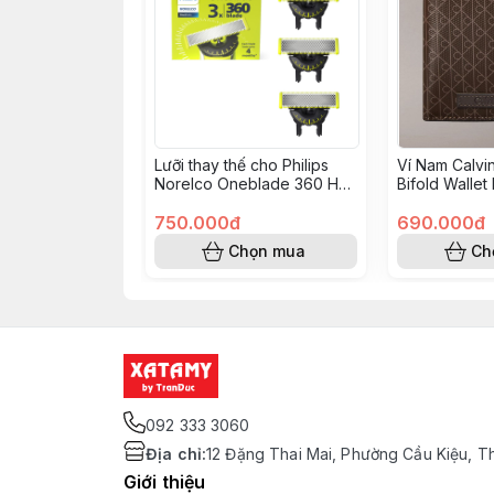
Lưỡi thay thế cho Philips
Ví Nam Calvi
Norelco Oneblade 360 Hộp
Bifold Wallet
3 QP430/80
4D1084G 02
750.000đ
690.000đ
Chọn mua
Ch
092 333 3060
Địa chỉ
:
12 Đặng Thai Mai, Phường Cầu Kiệu, T
Giới thiệu