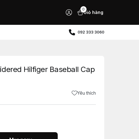
0
Giỏ hàng
092 333 3060
dered Hilfiger Baseball Cap
Yêu thích